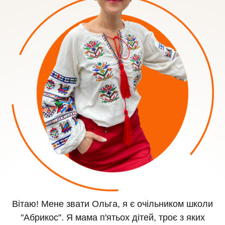
Вітаю! Мене звати Ольга, я є очільником школи
"Абрикос". Я мама п'ятьох дітей, троє з яких